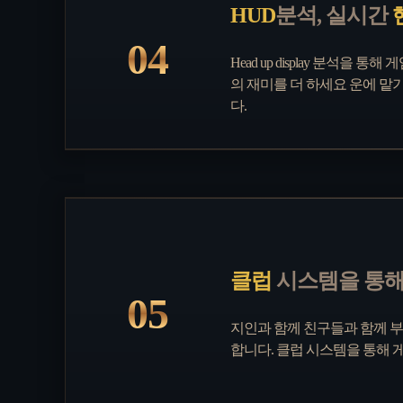
HUD
분석, 실시간
04
Head up display 분석
의 재미를 더 하세요 운에 맡
다.
클럽
시스템을 통해
05
지인과 함께 친구들과 함께 부
합니다. 클럽 시스템을 통해 