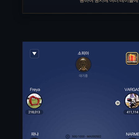
용하여 동시에 여러 테이블에 