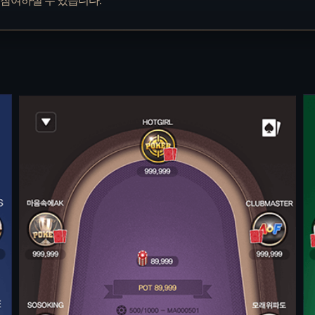
참여하실 수 있습니다.