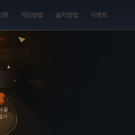
숏덱
올인폴드
인증
게임방법
설치방법
이벤트
스포츠
서 즐
즐거